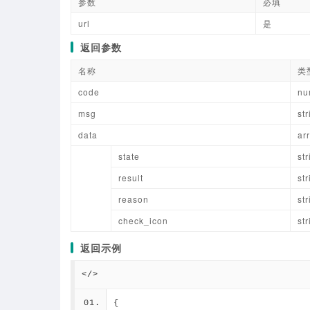
参数
必填
url
是
返回参数
名称
类
code
nu
msg
str
data
ar
state
str
result
str
reason
str
check_icon
str
返回示例
</>
{