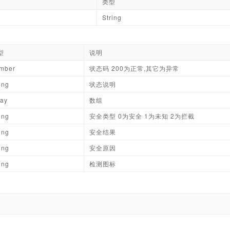
类型
String
型
说明
mber
状态码 200为正常,其它为异常
ing
状态说明
ray
数组
ing
安全类型 0为安全 1为未知 2为拦截
ing
安全结果
ing
安全原因
ing
检测图标