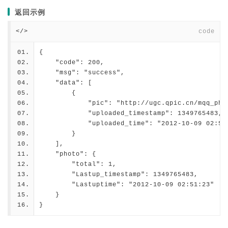
返回示例
</>
code
{
    "code": 200,
    "msg": "success",
    "data": [
        {
            "pic": "http://ugc.qpic.cn/mqq_pho
            "uploaded_timestamp": 1349765483,
            "uploaded_time": "2012-10-09 02:51
        }
    ],
    "photo": {
        "total": 1,
        "Lastup_timestamp": 1349765483,
        "Lastuptime": "2012-10-09 02:51:23"
    }
}